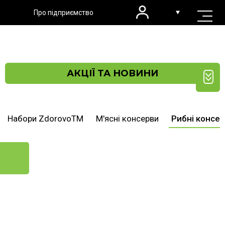
Про підприємство
АКЦІЇ ТА НОВИНИ
Набори ZdorovoTM
М'ясні консерви
Рибні консе