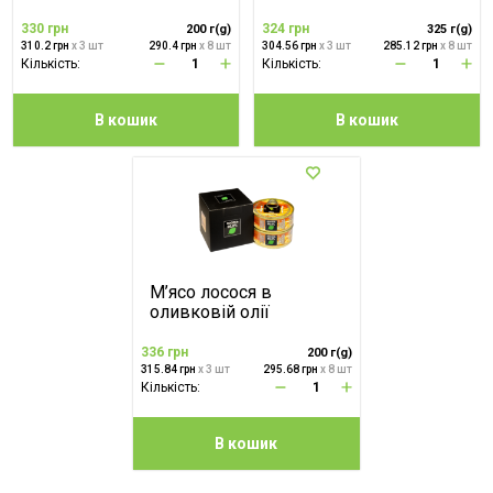
330 грн
324 грн
200 г(g)
325 г(g)
310.2 грн
x 3 шт
290.4 грн
x 8 шт
304.56 грн
x 3 шт
285.12 грн
x 8 шт
Кількість:
Кількість:
В кошик
В кошик
М’ясо лосося в
оливковій олії
336 грн
200 г(g)
315.84 грн
x 3 шт
295.68 грн
x 8 шт
Кількість:
В кошик