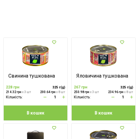
Свинина тушкована
Яловичина тушкована
228 грн
267 грн
325 г(g)
325 г(g)
214.32 грн
x 3 шт
200.64 грн
x 8 шт
250.98 грн
x 3 шт
234.96 грн
x 8 шт
Кількість:
Кількість:
В кошик
В кошик