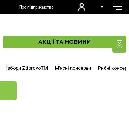
Про підприємство
АКЦІЇ ТА НОВИНИ
Набори ZdorovoTM
М'ясні консерви
Рибні консер