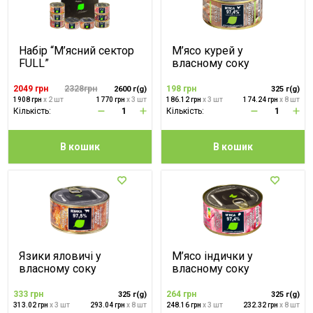
Набір “М’ясний сектор
М’ясо курей у
FULL”
власному соку
2049 грн
2328грн
198 грн
2600 г(g)
325 г(g)
1908 грн
x 2 шт
1770 грн
x 3 шт
186.12 грн
x 3 шт
174.24 грн
x 8 шт
Кількість:
Кількість:
В кошик
В кошик
Язики яловичі у
М’ясо індички у
власному соку
власному соку
333 грн
264 грн
325 г(g)
325 г(g)
313.02 грн
x 3 шт
293.04 грн
x 8 шт
248.16 грн
x 3 шт
232.32 грн
x 8 шт