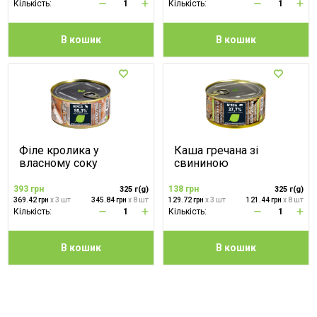
Кількість:
Кількість:
В кошик
В кошик
Філе кролика у
Каша гречана зі
власному соку
свининою
393 грн
138 грн
325 г(g)
325 г(g)
369.42 грн
x 3 шт
345.84 грн
x 8 шт
129.72 грн
x 3 шт
121.44 грн
x 8 шт
Кількість:
Кількість:
В кошик
В кошик